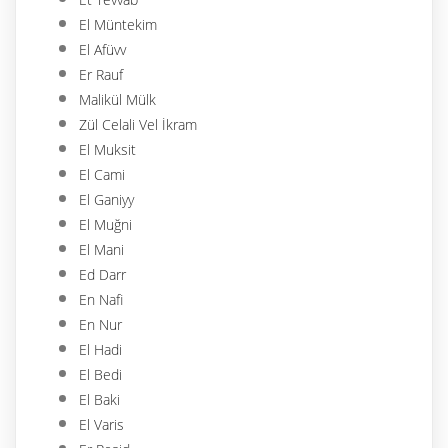
El Müntekim
El Afüvv
Er Rauf
Malikül Mülk
Zül Celali Vel İkram
El Muksit
El Cami
El Ganiyy
El Muğni
El Mani
Ed Darr
En Nafi
En Nur
El Hadi
El Bedi
El Baki
El Varis