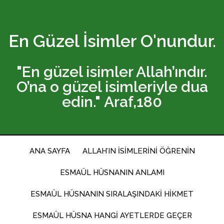
En Güzel İsimler O'nundur.
"En güzel isimler Allah’ındır.
O’na o güzel isimleriyle dua
edin."
Araf,180
ANA SAYFA
ALLAH’IN İSIMLERINI ÖĞRENIN
ESMAÜL HÜSNANIN ANLAMI
ESMAÜL HÜSNANIN SIRALAŞINDAKI HIKMET
ESMAÜL HÜSNA HANGI AYETLERDE GEÇER