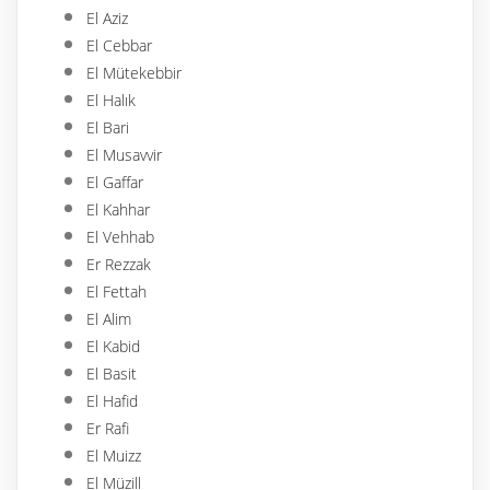
El Aziz
El Cebbar
El Mütekebbir
El Halık
El Bari
El Musavvir
El Gaffar
El Kahhar
El Vehhab
Er Rezzak
El Fettah
El Alim
El Kabid
El Basit
El Hafid
Er Rafi
El Muizz
El Müzill