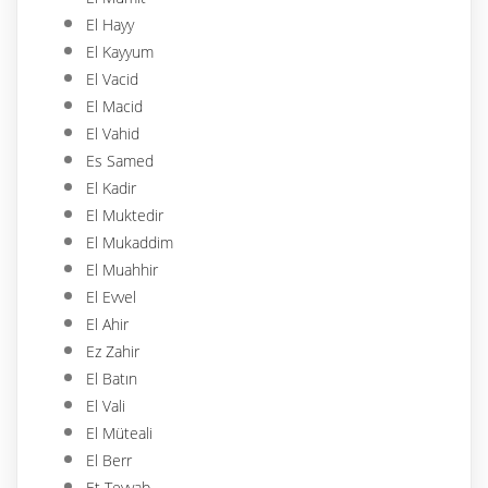
El Hayy
El Kayyum
El Vacid
El Macid
El Vahid
Es Samed
El Kadir
El Muktedir
El Mukaddim
El Muahhir
El Evvel
El Ahir
Ez Zahir
El Batın
El Vali
El Müteali
El Berr
Et Tevvab